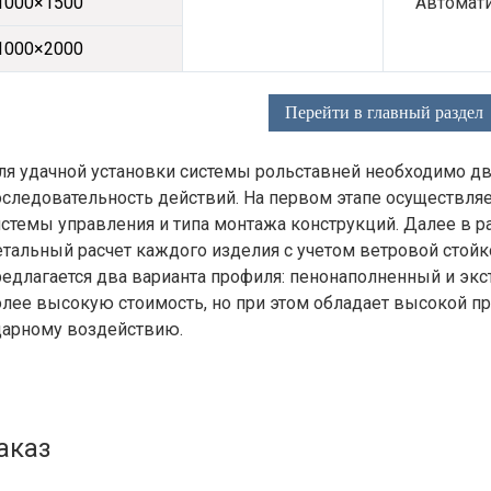
1000×1500
Автомат
1000×2000
Перейти в главный раздел
ля удачной установки системы рольставней необходимо дв
оследовательность действий. На первом этапе осуществля
истемы управления и типа монтажа конструкций. Далее в 
етальный расчет каждого изделия с учетом ветровой стой
редлагается два варианта профиля: пенонаполненный и эк
олее высокую стоимость, но при этом обладает высокой п
дарному воздействию.
аказ