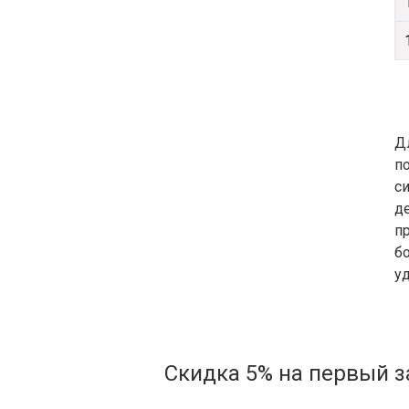
Д
п
с
д
п
б
у
Скидка 5% на первый з