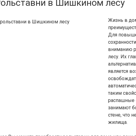
Рольставни в Шишкином лесу
Жизнь в до
преимуществ
Для повыше
сохранност
вниманию р
лесу. Их гл
альтернатив
является в
освобождат
автоматиче
таким свойс
распашные 
занимают б
стене, что 
жилища.