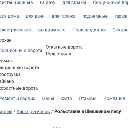
дистанционные
на дачу
для гаража
Секционные во
для дома
для дачи
для гаража
подъемные
гара
электрические
выдвижные
Производители
Секцио
орхан
Откатные ворота
Секционные ворота
Рольставни
ёрман
екционные ворота
ерегрузка
айнако
коростные ворота
Ремонт и сервис
Цены
Фото
Отзывы
Компания
лавная
/
Карта регионов
/
Рольставни в Шишкином лесу