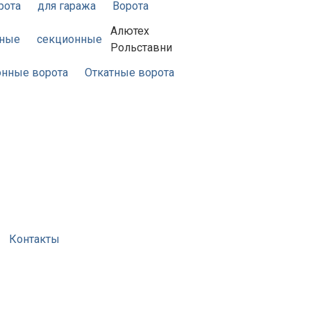
рота
для гаража
Ворота
Алютех
жные
секционные
Рольставни
нные ворота
Откатные ворота
Контакты