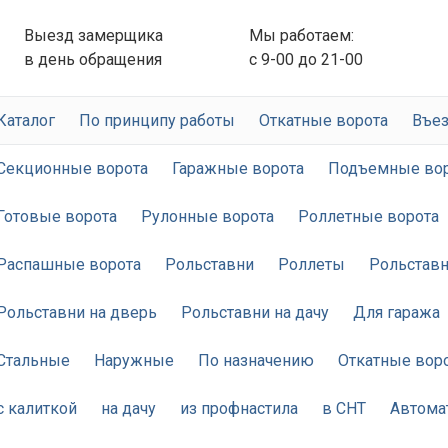
Выезд замерщика
Мы работаем:
в день обращения
с 9-00 до 21-00
Каталог
По принципу работы
Откатные ворота
Въез
Секционные ворота
Гаражные ворота
Подъемные во
Готовые ворота
Рулонные ворота
Роллетные ворота
Распашные ворота
Рольставни
Роллеты
Рольставн
Рольставни на дверь
Рольставни на дачу
Для гаража
Стальные
Наружные
По назначению
Откатные вор
с калиткой
на дачу
из профнастила
в СНТ
Автома