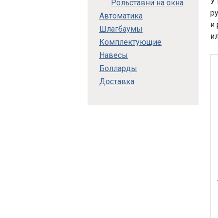
У
Рольставни на окна
р
Автоматика
и
Шлагбаумы
и
Комплектующие
Навесы
Болларды
Доставка