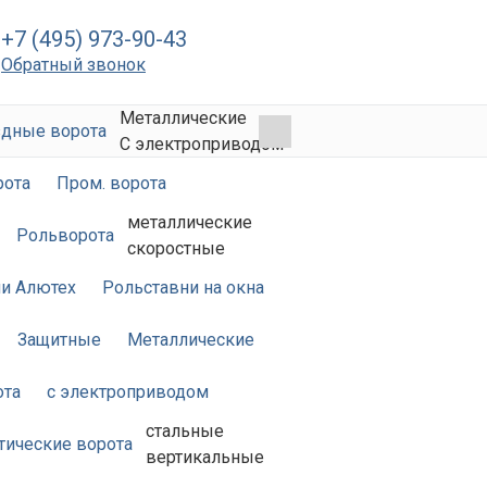
+7 (495) 973-90-43
Обратный звонок
Металлические
дные ворота
С электроприводом
рота
Пром. ворота
металлические
Рольворота
скоростные
и Алютех
Рольставни на окна
Защитные
Металлические
ота
с электроприводом
стальные
тические ворота
вертикальные