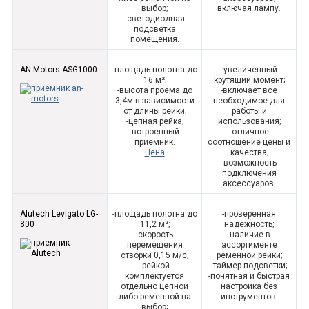
выбор;
включая лампу.
-светодиодная
подсветка
помещения.
AN-Motors ASG1000
-площадь полотна до
-увеличенный
16 м²;
крутящий момент;
-высота проема до
-включает все
3,4м в зависимости
необходимое для
от длины рейки;
работы и
-цепная рейка;
использования;
-встроенный
-отличное
приемник.
соотношение цены и
Цена
качества;
-возможность
подключения
аксессуаров.
Alutech Levigato LG-
-площадь полотна до
-проверенная
800
11,2 м²;
надежность;
-скорость
-наличие в
перемещения
ассортименте
створки 0,15 м/с;
ременной рейки;
-рейкой
-таймер подсветки;
комплектуется
-понятная и быстрая
отдельно цепной
настройка без
либо ременной на
инструментов.
выбор;