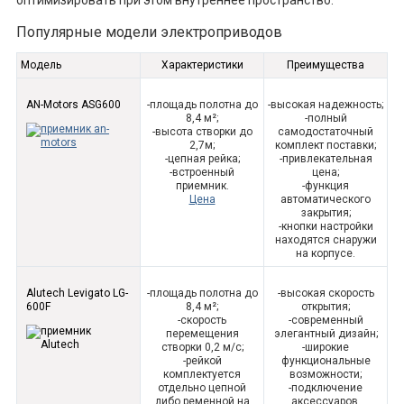
Популярные модели электроприводов
Модель
Характеристики
Преимущества
AN-Motors ASG600
-площадь полотна до
-высокая надежность;
8,4 м²;
-полный
-высота створки до
самодостаточный
2,7м;
комплект поставки;
-цепная рейка;
-привлекательная
-встроенный
цена;
приемник.
-функция
Цена
автоматического
закрытия;
-кнопки настройки
находятся снаружи
на корпусе.
Alutech Levigato LG-
-площадь полотна до
-высокая скорость
600F
8,4 м²;
открытия;
-скорость
-современный
перемещения
элегантный дизайн;
створки 0,2 м/с;
-широкие
-рейкой
функциональные
комплектуется
возможности;
отдельно цепной
-подключение
либо ременной на
аксессуаров,