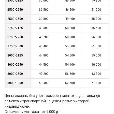
2500*2125
36 000
46 500
49 800
2500*2250
36 500
46 500
51 900
2500*2500
39 800
49 400
55 700
2750*2125
40 300
50 200
55 600
2750*2250
40 700
50 300
56 600
2750*2500
45 400
55 500
61 300
3000*2125
44 800
54 500
59 500
3000*2250
44 500
54 100
60 000
3000*2500
47 200
56 800
63 300
3000*3000
53 400
67 700
71 800
Цены указаны без учета замеров, монтажа, доставки до
объекта и транспортной наценки, размер которой
индивидуален.
Стоимость монтажа - от 7 000 р.-