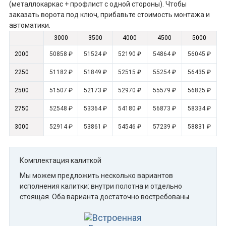
(металлокаркас + профлист с одной стороны). Чтобы
заказать ворота под ключ, прибавьте стоимость монтажа и
автоматики.
3000
3500
4000
4500
5000
2000
50858 ₽
51524 ₽
52190 ₽
54864 ₽
56045 ₽
2250
51182 ₽
51849 ₽
52515 ₽
55254 ₽
56435 ₽
2500
51507 ₽
52173 ₽
52970 ₽
55579 ₽
56825 ₽
2750
52548 ₽
53364 ₽
54180 ₽
56873 ₽
58334 ₽
3000
52914 ₽
53861 ₽
54546 ₽
57239 ₽
58831 ₽
Комплектация калиткой
Мы можем предложить несколько вариантов
исполнения калитки: внутри полотна и отдельно
стоящая. Оба варианта достаточно востребованы.