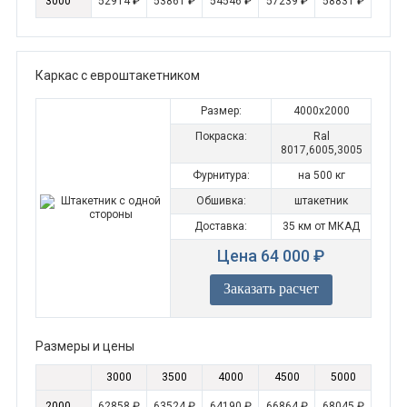
3000
52914 ₽
53861 ₽
54546 ₽
57239 ₽
58831 ₽
Каркас с евроштакетником
Размер:
4000x2000
Покраска:
Ral
8017,6005,3005
Фурнитура:
на 500 кг
Обшивка:
штакетник
Доставка:
35 км от МКАД
Цена 64 000 ₽
Заказать расчет
Размеры и цены
3000
3500
4000
4500
5000
2000
62858 ₽
63524 ₽
64190 ₽
66864 ₽
68045 ₽