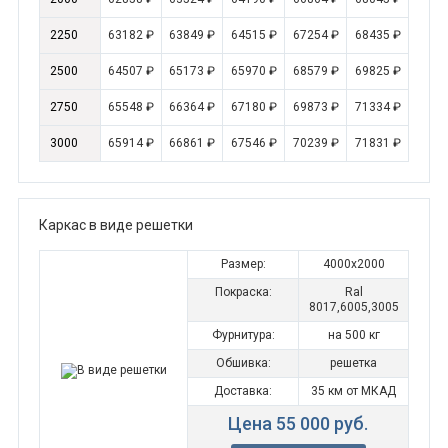
2250
63182 ₽
63849 ₽
64515 ₽
67254 ₽
68435 ₽
2500
64507 ₽
65173 ₽
65970 ₽
68579 ₽
69825 ₽
2750
65548 ₽
66364 ₽
67180 ₽
69873 ₽
71334 ₽
3000
65914 ₽
66861 ₽
67546 ₽
70239 ₽
71831 ₽
Каркас в виде решетки
Размер:
4000x2000
Покраска:
Ral
8017,6005,3005
Фурнитура:
на 500 кг
Обшивка:
решетка
Доставка:
35 км от МКАД
Цена 55 000 руб.