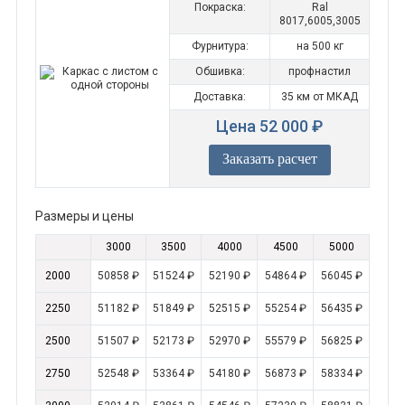
Покраска:
Ral
8017,6005,3005
Фурнитура:
на 500 кг
Обшивка:
профнастил
Доставка:
35 км от МКАД
Цена 52 000 ₽
Заказать расчет
Размеры и цены
3000
3500
4000
4500
5000
2000
50858 ₽
51524 ₽
52190 ₽
54864 ₽
56045 ₽
2250
51182 ₽
51849 ₽
52515 ₽
55254 ₽
56435 ₽
2500
51507 ₽
52173 ₽
52970 ₽
55579 ₽
56825 ₽
2750
52548 ₽
53364 ₽
54180 ₽
56873 ₽
58334 ₽