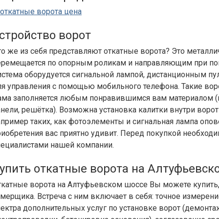
стройство ворот
то же из себя представляют откатные ворота? Это металли
еремещается по опорным роликам и направляющим при пом
истема оборудуется сигнальной лампой, дистанционным пу
ля управления с помощью мобильного телефона. Такие воро
ама заполняется любым понравившимся вам материалом (п
анели, решётка). Возможна установка калитки внутри воро
апример таких, как фотоэлементы и сигнальная лампа опо
риобретения вас приятно удивит. Перед покупкой необходи
пециалистами нашей компании.
упить откатные ворота на Алтуфьевск
ткатные ворота на Алтуфьевском шоссе Вы можете купить,
амерщика. Встреча с ним включает в себя: точное измерени
пектра дополнительных услуг по установке ворот (демонта