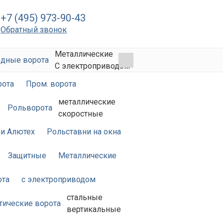
+7 (495) 973-90-43
Обратный звонок
Металлические
дные ворота
С электроприводом
рота
Пром. ворота
металлические
Рольворота
скоростные
и Алютех
Рольставни на окна
Защитные
Металлические
ота
с электроприводом
стальные
тические ворота
вертикальные