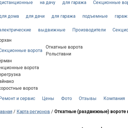
дистанционные
на дачу
для гаража
Секционные во
для дома
для дачи
для гаража
подъемные
гара
электрические
выдвижные
Производители
Секцио
орхан
Откатные ворота
Секционные ворота
Рольставни
ёрман
екционные ворота
ерегрузка
айнако
коростные ворота
Ремонт и сервис
Цены
Фото
Отзывы
Компания
лавная
/
Карта регионов
/
Откатные (раздвижные) вороте