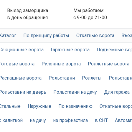
Выезд замерщика
Мы работаем:
в день обращения
с 9-00 до 21-00
Каталог
По принципу работы
Откатные ворота
Въез
Секционные ворота
Гаражные ворота
Подъемные во
Готовые ворота
Рулонные ворота
Роллетные ворота
Распашные ворота
Рольставни
Роллеты
Рольставн
Рольставни на дверь
Рольставни на дачу
Для гаража
Стальные
Наружные
По назначению
Откатные вор
с калиткой
на дачу
из профнастила
в СНТ
Автома