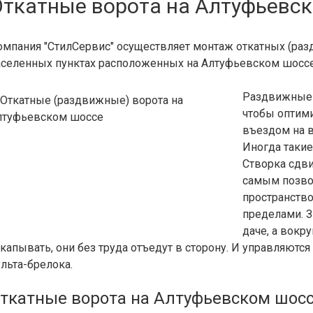
Откатные ворота на Алтуфьевс
омпания "СтилСервис" осуществляет монтаж откатных (раз
аселенных пунктах расположенных на Алтуфьевском шоссе
Раздвижные в
чтобы оптим
въездом на в
Иногда таки
Створка сдви
самым позво
пространство
пределами. З
даче, а вокр
ткапывать, они без труда отъедут в сторону. И управляют
льта-брелока.
ткатные ворота на Алтуфьевском шосс