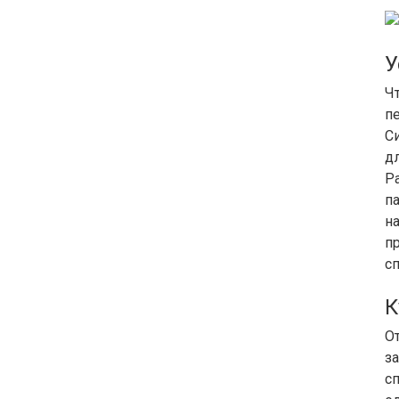
У
Ч
п
С
д
Р
п
н
п
с
К
О
з
с