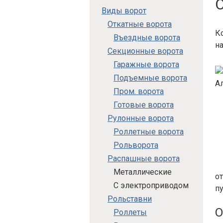
Виды ворот
Откатные ворота
К
Въездные ворота
н
Секционные ворота
Гаражные ворота
Подъемные ворота
Пром. ворота
Готовые ворота
Рулонные ворота
Роллетные ворота
Рольворота
Распашные ворота
Металлические
о
С электроприводом
пу
Рольставни
О
Роллеты