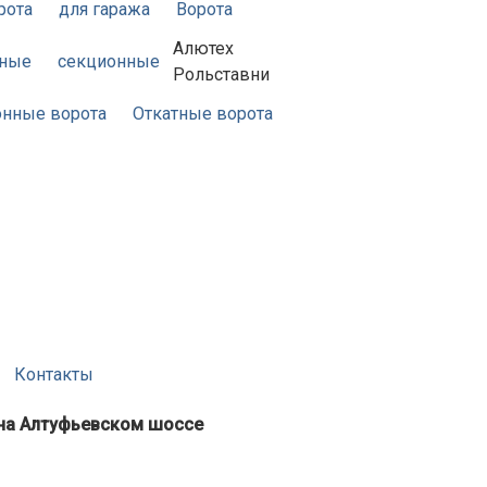
рота
для гаража
Ворота
Алютех
жные
секционные
Рольставни
нные ворота
Откатные ворота
Контакты
 на Алтуфьевском шоссе