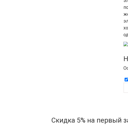
э
п
ж
э
х
о
Н
О
Скидка 5% на первый з