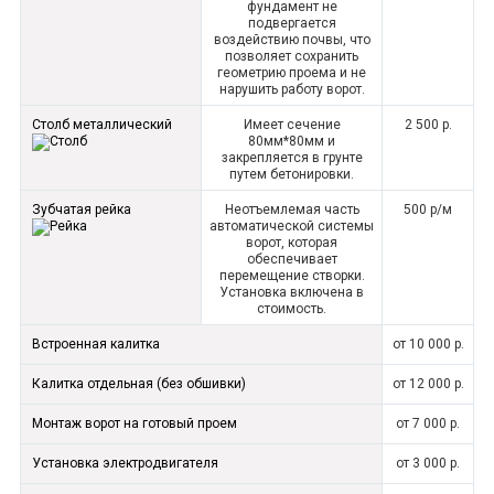
фундамент не
подвергается
воздействию почвы, что
позволяет сохранить
геометрию проема и не
нарушить работу ворот.
Столб металлический
Имеет сечение
2 500 р.
80мм*80мм и
закрепляется в грунте
путем бетонировки.
Зубчатая рейка
Неотъемлемая часть
500 р/м
автоматической системы
ворот, которая
обеспечивает
перемещение створки.
Установка включена в
стоимость.
Встроенная калитка
от 10 000 р.
Калитка отдельная (без обшивки)
от 12 000 р.
Монтаж ворот на готовый проем
от 7 000 р.
Установка электродвигателя
от 3 000 р.