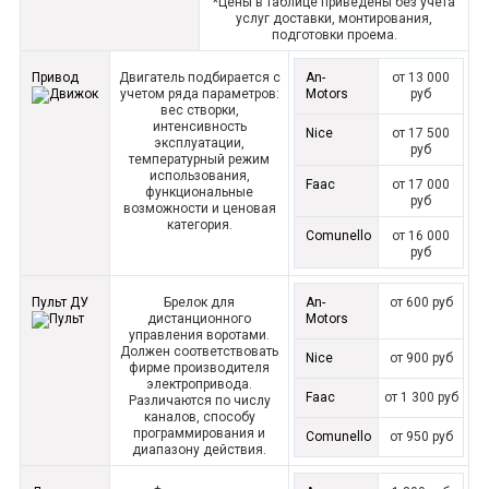
*Цены в таблице приведены без учета
услуг доставки, монтирования,
подготовки проема.
Привод
Двигатель подбирается с
An-
от 13 000
учетом ряда параметров:
Motors
руб
вес створки,
интенсивность
Nice
от 17 500
эксплуатации,
руб
температурный режим
использования,
Faac
от 17 000
функциональные
руб
возможности и ценовая
категория.
Comunello
от 16 000
руб
Пульт ДУ
Брелок для
An-
от 600 руб
дистанционного
Motors
управления воротами.
Должен соответствовать
Nice
от 900 руб
фирме производителя
электропривода.
Faac
от 1 300 руб
Различаются по числу
каналов, способу
программирования и
Comunello
от 950 руб
диапазону действия.