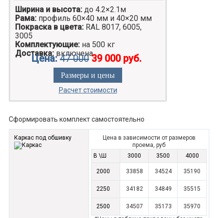
Ширина и высота:
до 4.2×2.1м
Рама:
профиль 60×40 мм и 40×20 мм
Покраска в цвета:
RAL 8017, 6005,
3005
Комплектующие:
на 500 кг
Доставка:
включена
Цена:
47 000
39 000 руб.
Размеры и цены
Расчет стоимости
Сформировать комплект самостоятельно
Каркас под обшивку
Цена в зависимости от размеров
проема, руб
В \Ш
3000
3500
4000
2000
33858
34524
35190
2250
34182
34849
35515
2500
34507
35173
35970