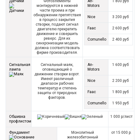
Датчики
Фотоэлементы
An-
1 800 руб
монтируются в нижней
Motors
части проема и при
обнаружении препятствия
Nice
3 200 руб
в процесс закрытия
створки, подают сигнал
Faac
2 600 руб
двигателю прекратить
движение и совершить
реверс. Для их
Comunello
2 400 руб
синхронизации модель
должна соответствовать
фирме производителя.
Сигнальная
Сигнальный маяк,
An-
1 600 руб
лампа
оповещающий о
Motors
движении створки ворот.
Имеют различный
Nice
2 200 руб
диапазон рабочих
температур и степень
Faac
1 800 руб
защиты от природных
факторов.
Comunello
1 950 руб
Обшивка
1 000 р/лист
профлистом
Фундамент
Монолитный
от 15 000 р.
железобетонный