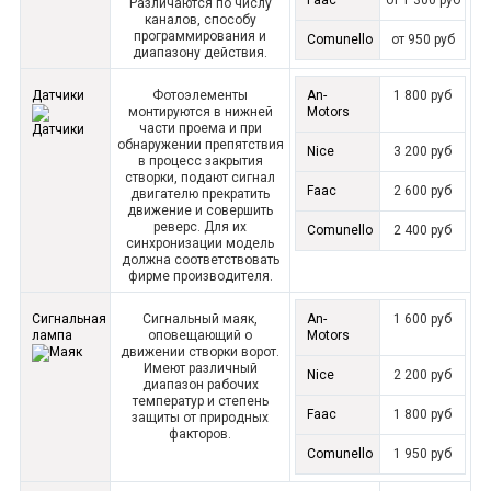
Faac
от 1 300 руб
Различаются по числу
каналов, способу
программирования и
Comunello
от 950 руб
диапазону действия.
Датчики
Фотоэлементы
An-
1 800 руб
монтируются в нижней
Motors
части проема и при
обнаружении препятствия
Nice
3 200 руб
в процесс закрытия
створки, подают сигнал
Faac
2 600 руб
двигателю прекратить
движение и совершить
реверс. Для их
Comunello
2 400 руб
синхронизации модель
должна соответствовать
фирме производителя.
Сигнальная
Сигнальный маяк,
An-
1 600 руб
лампа
оповещающий о
Motors
движении створки ворот.
Имеют различный
Nice
2 200 руб
диапазон рабочих
температур и степень
Faac
1 800 руб
защиты от природных
факторов.
Comunello
1 950 руб