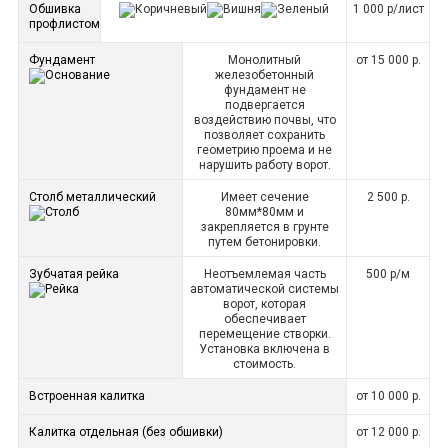
Обшивка
1 000 р/лист
профлистом
Фундамент
Монолитный
от 15 000 р.
железобетонный
фундамент не
подвергается
воздействию почвы, что
позволяет сохранить
геометрию проема и не
нарушить работу ворот.
Столб металлический
Имеет сечение
2 500 р.
80мм*80мм и
закрепляется в грунте
путем бетонировки.
Зубчатая рейка
Неотъемлемая часть
500 р/м
автоматической системы
ворот, которая
обеспечивает
перемещение створки.
Установка включена в
стоимость.
Встроенная калитка
от 10 000 р.
Калитка отдельная (без обшивки)
от 12 000 р.