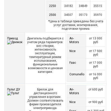
2250
34182
34849
35515
2500
34507
35173
35970
*Цены в таблице приведены без учета
услуг доставки, монтирования,
подготовки проема.
Привод
Двигатель подбирается с
An-
от 13 000
учетом ряда параметров:
Motors
руб
вес створки,
интенсивность
Nice
от 17 500
эксплуатации,
руб
температурный режим
использования,
Faac
от 17 000
функциональные
руб
возможности и ценовая
категория.
Comunello
от 16 000
руб
Пульт ДУ
Брелок для
An-
от 600 руб
дистанционного
Motors
управления воротами.
Должен соответствовать
Nice
от 900 руб
фирме производителя
электропривода.