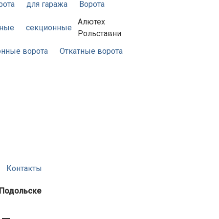
рота
для гаража
Ворота
Алютех
жные
секционные
Рольставни
нные ворота
Откатные ворота
Контакты
 Подольске