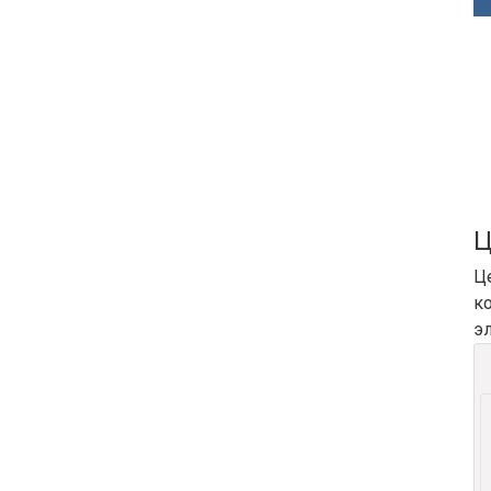
Ц
Ц
к
э