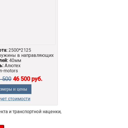
ота:
2500*2125
ружины в направляющих
лей:
40мм
ь:
Алютех
n-motors
 500
46 500 руб.
змеры и цены
чет стоимости
кта и транспортной наценки,