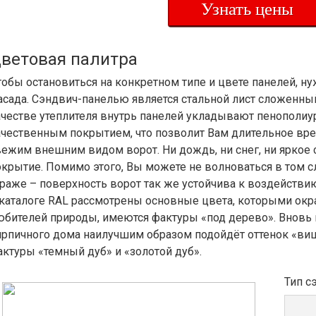
Узнать цены
ветовая палитра
тобы остановиться на конкретном типе и цвете панелей, 
асада. Сэндвич-панелью является стальной лист сложенны
ачестве утеплителя внутрь панелей укладывают пенополиу
ачественным покрытием, что позволит Вам длительное вре
вежим внешним видом ворот. Ни дождь, ни снег, ни яркое 
окрытие. Помимо этого, Вы можете не волноваться в том с
араже – поверхность ворот так же устойчива к воздействи
 каталоге RAL рассмотрены основные цвета, которыми ок
юбителей природы, имеются фактуры «под дерево». Вновь 
ирпичного дома наилучшим образом подойдёт оттенок «виш
актуры «темный дуб» и «золотой дуб».
Тип с