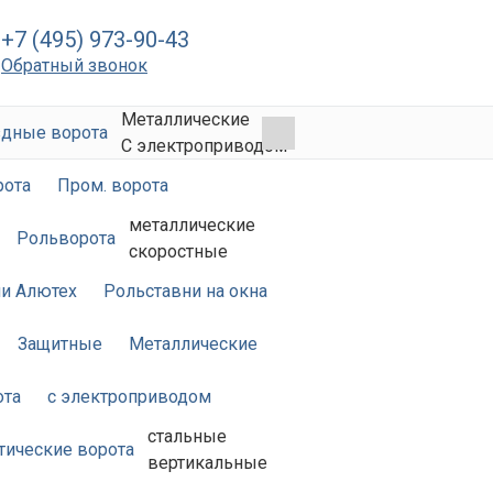
+7 (495) 973-90-43
Обратный звонок
Металлические
дные ворота
С электроприводом
рота
Пром. ворота
металлические
Рольворота
скоростные
и Алютех
Рольставни на окна
Защитные
Металлические
ота
с электроприводом
стальные
тические ворота
вертикальные