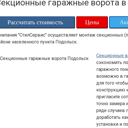
Секционные гаражные ворота в
Рассчитать стоимость
Цены
Ак
омпания "СтилСервис" осуществляет монтаж секционных (
айоне населенного пункта Подольск.
Секционные в
сэкономить п
гаражного пом
возможно в га
для того чтоб
конструкцию и
пригласите со
точно замера 
ряде случаев 
доработать ка
установки и п