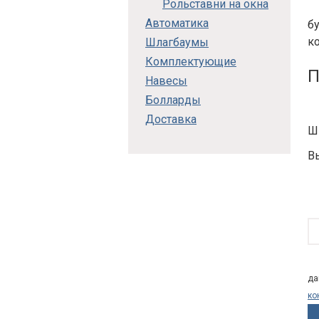
Рольставни на окна
Автоматика
бу
к
Шлагбаумы
Комплектующие
П
Навесы
Болларды
Доставка
Ш
В
да
ко