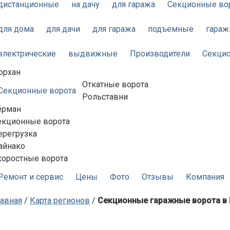
дистанционные
на дачу
для гаража
Секционные во
для дома
для дачи
для гаража
подъемные
гара
электрические
выдвижные
Производители
Секцио
орхан
Откатные ворота
Секционные ворота
Рольставни
ёрман
екционные ворота
ерегрузка
айнако
коростные ворота
Ремонт и сервис
Цены
Фото
Отзывы
Компания
лавная
/
Карта регионов
/
Секционные гаражные ворота в