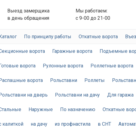
Выезд замерщика
Мы работаем:
в день обращения
с 9-00 до 21-00
Каталог
По принципу работы
Откатные ворота
Въез
Секционные ворота
Гаражные ворота
Подъемные во
Готовые ворота
Рулонные ворота
Роллетные ворота
Распашные ворота
Рольставни
Роллеты
Рольставн
Рольставни на дверь
Рольставни на дачу
Для гаража
Стальные
Наружные
По назначению
Откатные вор
с калиткой
на дачу
из профнастила
в СНТ
Автома